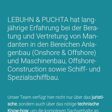
LE­BUHN & PUCH­TA hat lang­
jäh­ri­ge Er­fah­rung bei der Be­ra­
tung und Ver­tre­tung von Man­
dan­ten in den Be­rei­chen An­la­
gen­bau (Onshore & Off­shore)
und Ma­schi­nen­bau, Off­shore-
Con­s­truc­tion so­wie Schiff- und
Spe­zi­al­schiff­bau.
Un­ser Team ver­fügt hier nicht nur über das
ju­ris­ti­
sche
, son­dern auch über das nö­ti­ge
tech­ni­sche
Know-how
, um die kom­ple­xen Sach­ver­hal­te an