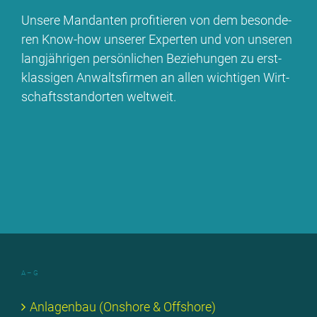
Un­se­re Man­dan­ten pro­fi­tie­ren von dem be­son­de­
ren Know-how un­se­rer Ex­per­ten und von un­se­ren
lang­jäh­ri­gen per­sön­li­chen Be­zie­hun­gen zu erst­
klas­si­gen An­walts­fir­men an al­len wich­ti­gen Wirt­
schafts­stand­or­ten welt­weit.
A – G
An­la­gen­bau (Onshore & Off­shore)