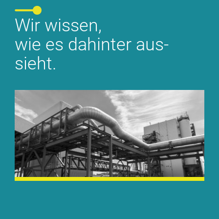
Wir wis­sen,
wie es da­hin­ter aus­
sieht.