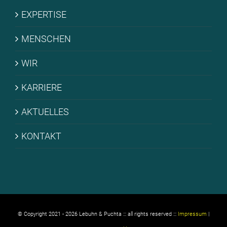
EX­PER­TI­SE
MEN­SCHEN
WIR
KAR­RIE­RE
AK­TU­EL­LES
KON­TAKT
© Copyright 2021 -
2026 Lebuhn & Puchta ::: all rights reserved :::
Impressum
|