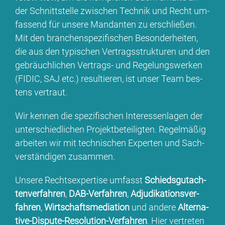
der Schnitt­stel­le zwi­schen Tech­nik und Recht um­
fas­send für un­se­re Man­dan­ten zu er­schlie­ßen.
Mit den bran­chen­spe­zi­fi­schen Be­son­der­hei­ten,
die aus den ty­pi­schen Ver­trags­struk­tu­ren und den
ge­bräuch­li­chen Ver­trags- und Re­ge­lungs­wer­ken
(FI­DIC, SAJ etc.) re­sul­tie­ren, ist un­ser Team bes­
tens ver­traut.
Wir ken­nen die spe­zi­fi­schen In­ter­es­sen­la­gen der
un­ter­schied­li­chen Pro­jekt­be­tei­lig­ten. Re­gel­mä­ßig
ar­bei­ten wir mit tech­ni­schen Ex­per­ten und Sach­
ver­stän­di­gen zu­sam­men.
Un­se­re Rechts­exper­ti­se um­fasst
Schieds­gut­ach­
ten­ver­fah­ren
,
DAB-Ver­fah­ren
,
Ad­ju­di­ka­ti­ons­ver­
fah­ren
,
Wirt­schafts­me­dia­ti­on
und an­de­re
Al­ter­na­
ti­ve-Dis­pu­te-Re­so­lu­ti­on-Ver­fah­ren
. Hier ver­tre­ten