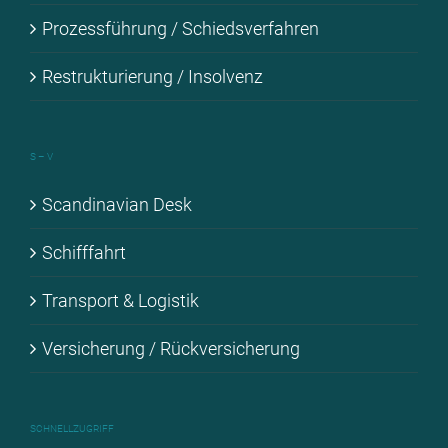
Pro­zess­füh­rung / Schieds­ver­fah­ren
Re­struk­tu­rie­rung / In­sol­venz
S – V
Scan­di­na­vi­an Desk
Schiff­fahrt
Trans­port & Lo­gis­tik
Ver­si­che­rung / Rück­ver­si­che­rung
SCHNELL­ZU­GRIFF