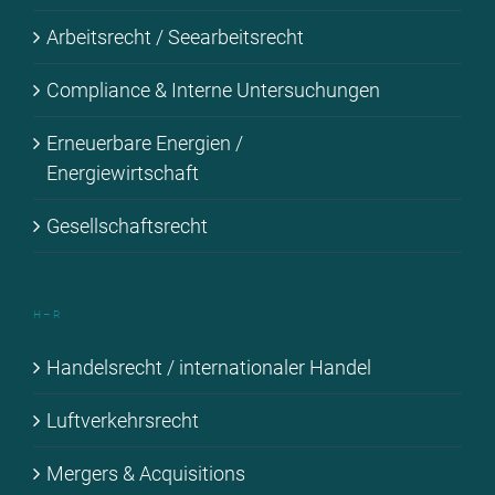
Ar­beits­recht / See­ar­beits­recht
Com­pli­ance & In­ter­ne Un­ter­su­chun­gen
Er­neu­er­ba­re En­er­gien /
En­er­gie­wirt­schaft
Ge­sell­schafts­recht
H – R
Han­dels­recht / in­ter­na­tio­na­ler Han­del
Luft­ver­kehrs­recht
Mer­gers & Ac­qui­si­ti­ons