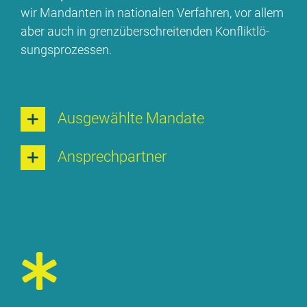
wir Man­dan­ten in na­tio­na­len Ver­fah­ren, vor al­lem
aber auch in grenz­über­schrei­ten­den Kon­flikt­lö­
sungs­pro­zes­sen.
Aus­ge­wähl­te Man­da­te
An­sprech­part­ner