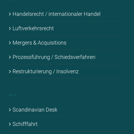
Han­dels­recht / in­ter­na­tio­na­ler Han­del
Luft­ver­kehrs­recht
Mer­gers & Ac­qui­si­ti­ons
Pro­zess­füh­rung / Schieds­ver­fah­ren
Re­struk­tu­rie­rung / In­sol­venz
S – V
Scan­di­na­vi­an Desk
Schiff­fahrt