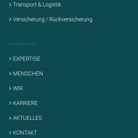
Trans­port & Lo­gis­tik
Ver­si­che­rung / Rück­ver­si­che­rung
SCHNELL­ZU­GRIFF
EX­PER­TI­SE
MEN­SCHEN
WIR
KAR­RIE­RE
AK­TU­EL­LES
KON­TAKT