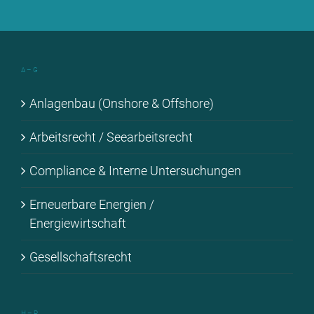
A – G
An­la­gen­bau (Onshore & Off­shore)
Ar­beits­recht / See­ar­beits­recht
Com­pli­ance & In­ter­ne Un­ter­su­chun­gen
Er­neu­er­ba­re En­er­gien /
En­er­gie­wirt­schaft
Ge­sell­schafts­recht
H – R