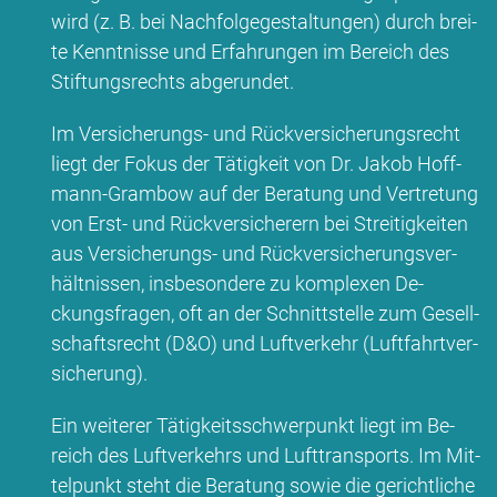
wird (z. B. bei Nach­fol­ge­ge­stal­tun­gen) durch brei­
te Kennt­nis­se und Er­fah­run­gen im Be­reich des
Stif­tungs­rechts ab­ge­run­det.
Im Ver­si­che­rungs- und Rück­ver­si­che­rungs­recht
liegt der Fo­kus der Tä­tig­keit von Dr. Ja­kob Hoff­
mann-Gram­bow auf der Be­ra­tung und Ver­tre­tung
von Erst- und Rück­ver­si­che­rern bei Strei­tig­kei­ten
aus Ver­si­che­rungs- und Rück­ver­si­che­rungs­ver­
hält­nis­sen, ins­be­son­de­re zu kom­ple­xen De­
ckungs­fra­gen, oft an der Schnitt­stel­le zum Ge­sell­
schafts­recht (D&O) und Luft­ver­kehr (Luft­fahrt­ver­
si­che­rung).
Ein wei­te­rer Tä­tig­keits­schwer­punkt liegt im Be­
reich des Luft­ver­kehrs und Luft­trans­ports. Im Mit­
tel­punkt steht die Be­ra­tung so­wie die ge­richt­li­che