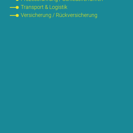
Trans­port & Lo­gis­tik
Ver­si­che­rung / Rück­ver­si­che­rung