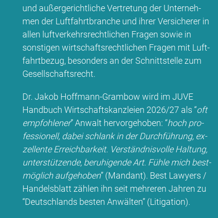
und au­ßer­ge­richt­li­che Ver­tre­tung der Un­ter­neh­
men der Luft­fahrt­bran­che und ih­rer Ver­si­che­rer in
al­len luft­ver­kehrs­recht­li­chen Fra­gen so­wie in
sons­ti­gen wirt­schafts­recht­li­chen Fra­gen mit Luft­
fahrt­be­zug, be­son­ders an der Schnitt­stel­le zum
Ge­sell­schafts­recht.
Dr. Ja­kob Hoff­mann-Gram­bow wird im JUVE
Hand­buch Wirt­schafts­kanz­lei­en 2026/27 als “
oft
emp­foh­le­ner
” An­walt her­vor­ge­ho­ben: “
hoch pro­
fes­sio­nell, da­bei schlank in der Durch­füh­rung, ex­
zel­len­te Er­reich­bar­keit. Ver­ständ­nis­vol­le Hal­tung,
un­ter­stüt­zen­de, be­ru­hi­gen­de Art. Füh­le mich best­
mög­lich auf­ge­ho­ben
” (Man­dant).
Best La­wy­ers /
Han­dels­blatt zäh­len ihn seit meh­re­ren Jah­ren zu
“Deutsch­lands bes­ten An­wäl­ten” (Li­ti­ga­ti­on).