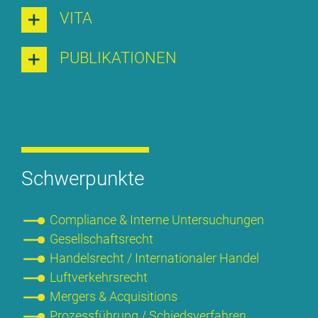
VI­TA
PU­BLI­KA­TIO­NEN
Schwer­punk­te
Com­pli­ance & In­ter­ne Un­ter­su­chun­gen
Ge­sell­schafts­recht
Han­dels­recht / In­ter­na­tio­na­ler Han­del
Luft­ver­kehrs­recht
Mer­gers & Ac­qui­si­ti­ons
Pro­zess­füh­rung / Schieds­ver­fah­ren