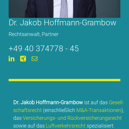
Dr. Ja­kob Hoff­mann-Gram­bow
Rechts­an­walt, Part­ner
+49 40 374778 - 45
Dr. Ja­kob Hoff­mann-Gram­bow
ist auf das
Ge­sell­
schafts­recht
(ein­schließ­lich
M&A-Transaktionen
),
das
Ver­si­che­rungs- und Rück­ver­si­che­rungs­recht
so­wie auf das
Luft­ver­kehrs­recht
spe­zia­li­siert.