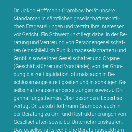
Dr. Ja­kob Hoff­mann-Gram­bow be­rät un­se­re
Man­dan­ten in sämt­li­chen ge­sell­schafts­recht­li­
chen Fra­ge­stel­lun­gen und ver­tritt ih­re In­ter­es­sen
vor Ge­richt. Ein Schwer­punkt liegt da­bei in der Be­
ra­tung und Ver­tre­tung von Per­so­nen­ge­sell­schaf­
ten (ein­schließ­lich Pu­bli­kums­ge­sell­schaf­ten) und
GmbHs so­wie ih­rer Ge­sell­schaf­ter und Or­ga­ne
(Ge­schäfts­füh­rer und Vor­stän­de), von der Grün­
dung bis zur Li­qui­da­ti­on, oft­mals auch in Be­
schluss­män­gel­strei­tig­kei­ten und in sons­ti­gen Ge­
sell­schaf­ter­aus­ein­an­der­set­zun­gen so­wie zu Or­
gan­haf­tungs­the­men. Über be­son­de­re Ex­per­ti­se
ver­fügt Dr. Ja­kob Hoff­mann-Gram­bow auch in
der Be­ra­tung zu Um- und Re­struk­tu­rie­run­gen von
Ge­sell­schaf­ten so­wie bei Un­ter­neh­mens­käu­fen.
Das ge­sell­schafts­recht­li­che Be­ra­tungs­spek­trum