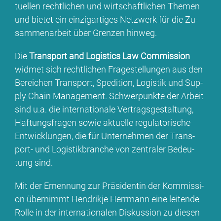
tu­el­len recht­li­chen und wirt­schaft­li­chen The­men
und bie­tet ein ein­zig­ar­ti­ges Netz­werk für die Zu­
sam­men­ar­beit über Gren­zen hin­weg.
Die
Trans­port and Lo­gi­stics Law Com­mis­si­on
wid­met sich recht­li­chen Fra­ge­stel­lun­gen aus den
Be­rei­chen Trans­port, Spe­di­ti­on, Lo­gis­tik und Sup­
p­ly Chain Ma­nage­ment. Schwer­punk­te der Ar­beit
sind u.a. die in­ter­na­tio­na­le Ver­trags­ge­stal­tung,
Haf­tungs­fra­gen so­wie ak­tu­el­le re­gu­la­to­ri­sche
Ent­wick­lun­gen, die für Un­ter­neh­men der Trans­
port- und Lo­gis­tik­bran­che von zen­tra­ler Be­deu­
tung sind.
Mit der Er­nen­nung zur Prä­si­den­tin der Kom­mis­si­
on über­nimmt Hen­drik­je Herr­mann ei­ne lei­ten­de
Rol­le in der in­ter­na­tio­na­len Dis­kus­si­on zu die­sen