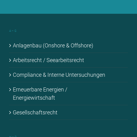
A – G
An­la­gen­bau (Onshore & Off­shore)
Ar­beits­recht / See­ar­beits­recht
Com­pli­ance & In­ter­ne Un­ter­su­chun­gen
Er­neu­er­ba­re En­er­gien /
En­er­gie­wirt­schaft
Ge­sell­schafts­recht
H – R