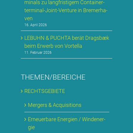
mi­nals zu lang­fris­ti­gem Con­tai­ner­
ter­mi­nal-Joint-Ven­ture in Bre­mer­ha­
ven
16. April 2026
LE­BUHN & PUCH­TA be­rät Drags­bæk
beim Er­werb von Vortel­la
11. Februar 2026
THEMEN/BEREICHE
RECHTS­GE­BIE­TE
Mer­gers & Ac­qui­si­ti­ons
Er­neu­er­ba­re En­er­gien / Wind­ener­
gie