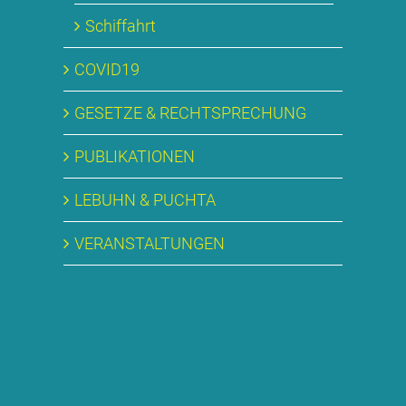
Schif­fahrt
COVID19
GE­SET­ZE & RECHT­SPRE­CHUNG
PU­BLI­KA­TIO­NEN
LE­BUHN & PUCH­TA
VER­AN­STAL­TUN­GEN