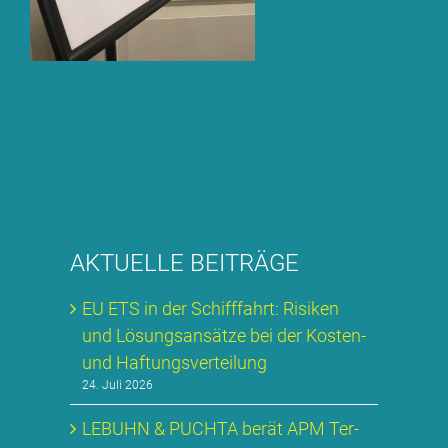
AK­TU­EL­LE BEI­TRÄ­GE
EU ETS in der Schiff­fahrt: Ri­si­ken
und Lö­sungs­an­sät­ze bei der Kos­ten-
und Haf­tungs­ver­tei­lung
24. Juli 2026
LE­BUHN & PUCH­TA be­rät APM Ter­