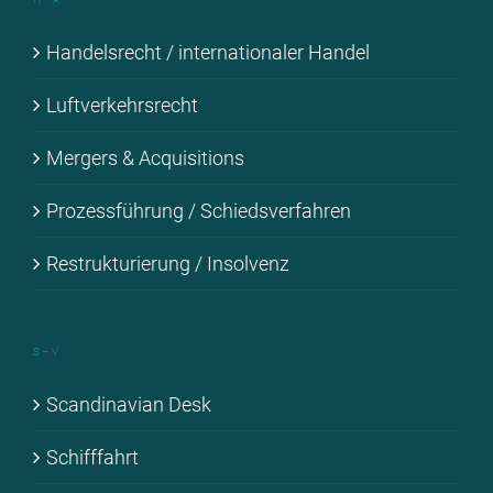
Han­dels­recht / in­ter­na­tio­na­ler Han­del
Luft­ver­kehrs­recht
Mer­gers & Ac­qui­si­ti­ons
Pro­zess­füh­rung / Schieds­ver­fah­ren
Re­struk­tu­rie­rung / In­sol­venz
S – V
Scan­di­na­vi­an Desk
Schiff­fahrt