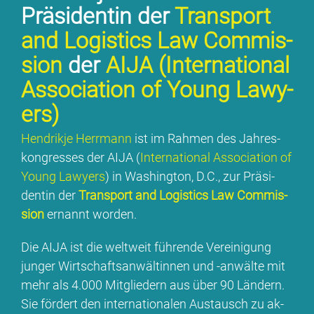
Prä­si­den­tin der
Trans­port
and Lo­gi­stics Law Com­mis­
si­on
der
AI­JA (
In­ter­na­tio­nal
As­so­cia­ti­on of Young La­wy­
ers)
Hen­drik­je Herr­mann
ist im Rah­men des Jah­res­
kon­gres­ses der AI­JA (
In­ter­na­tio­nal As­so­cia­ti­on of
Young La­wy­ers
) in Wa­shing­ton, D.C., zur Prä­si­
den­tin der
Trans­port and Lo­gi­stics Law Com­mis­
si­on
er­nannt wor­den.
Die AI­JA ist die welt­weit füh­ren­de Ver­ei­ni­gung
jun­ger Wirt­schafts­an­wäl­tin­nen und -an­wäl­te mit
mehr als 4.000 Mit­glie­dern aus über 90 Län­dern.
Sie för­dert den in­ter­na­tio­na­len Aus­tausch zu ak­