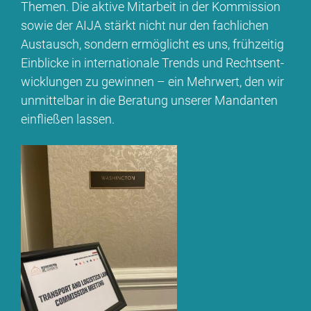
The­men. Die ak­ti­ve Mit­ar­beit in der Kom­mis­si­on
so­wie der AI­JA stärkt nicht nur den fach­li­chen
Aus­tausch, son­dern er­mög­licht es uns, früh­zei­tig
Ein­bli­cke in in­ter­na­tio­na­le Trends und Rechts­ent­
wick­lun­gen zu ge­win­nen – ein Mehr­wert, den wir
un­mit­tel­bar in die Be­ra­tung un­se­rer Man­dan­ten
ein­flie­ßen las­sen.