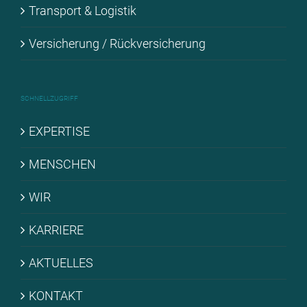
Trans­port & Lo­gis­tik
Ver­si­che­rung / Rück­ver­si­che­rung
SCHNELL­ZU­GRIFF
EX­PER­TI­SE
MEN­SCHEN
WIR
KAR­RIE­RE
AK­TU­EL­LES
KON­TAKT