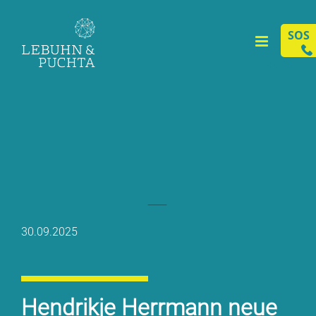
Zum
Inhalt
SOS
springen
+
30.09.2025
Hen­drik­je Herr­mann neue