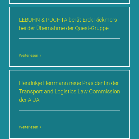
LE­BUHN & PUCH­TA be­rät Erck Rick­mers
bei der Über­nah­me der Quest-Grup­pe
Weiterlesen
Hen­drik­je Herr­mann neue Prä­si­den­tin der
Trans­port and Lo­gi­stics Law Com­mis­si­on
der AI­JA
Weiterlesen