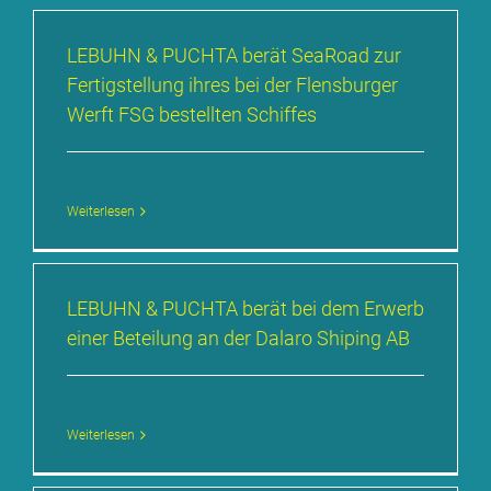
LE­BUHN & PUCH­TA be­rät SeaRoad zur
Fer­tig­stel­lung ih­res bei der Flens­bur­ger
Werft FSG be­stell­ten Schif­fes
Weiterlesen
LE­BUHN & PUCH­TA be­rät bei dem Er­werb
ei­ner Be­tei­lung an der Da­la­ro Shi­p­ing AB
Weiterlesen