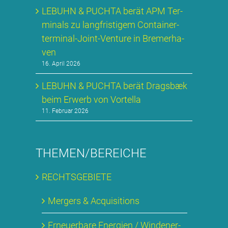
LE­BUHN & PUCH­TA be­rät APM Ter­
mi­nals zu lang­fris­ti­gem Con­tai­ner­
ter­mi­nal-Joint-Ven­ture in Bre­mer­ha­
ven
16. April 2026
LE­BUHN & PUCH­TA be­rät Drags­bæk
beim Er­werb von Vortel­la
11. Februar 2026
THEMEN/BEREICHE
RECHTS­GE­BIE­TE
Mer­gers & Ac­qui­si­ti­ons
Er­neu­er­ba­re En­er­gien / Wind­ener­