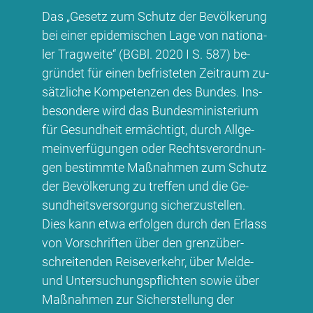
Das „Ge­setz zum Schutz der Be­völ­ke­rung
bei ei­ner epi­de­mi­schen La­ge von na­tio­na­
ler Trag­wei­te“ (BG­Bl. 2020 I S. 587) be­
grün­det für ei­nen be­fris­te­ten Zeit­raum zu­
sätz­li­che Kom­pe­ten­zen des Bun­des. Ins­
be­son­de­re wird das Bun­des­mi­nis­te­ri­um
für Ge­sund­heit er­mäch­tigt, durch All­ge­
mein­ver­fü­gun­gen oder Rechts­ver­ord­nun­
gen be­stimm­te Maß­nah­men zum Schutz
der Be­völ­ke­rung zu tref­fen und die Ge­
sund­heits­ver­sor­gung si­cher­zu­stel­len.
Dies kann et­wa er­fol­gen durch den Er­lass
von Vor­schrif­ten über den grenz­über­
schrei­ten­den Rei­se­ver­kehr, über Mel­de-
und Un­ter­su­chungs­pflich­ten so­wie über
Maß­nah­men zur Si­cher­stel­lung der