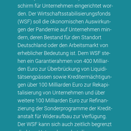
schirm für Un­ter­neh­men ein­ge­rich­tet wor­
den. Der Wirt­schafts­sta­bi­li­sie­rungs­fonds
(WSF) soll die öko­no­mi­schen Aus­wir­kun­
gen der Pan­de­mie auf Un­ter­neh­men min­
dern, de­ren Be­stand für den Stand­ort
Deutsch­land oder den Ar­beits­markt von
er­heb­li­cher Be­deu­tung ist. Dem WSF ste­
hen ein Ga­ran­tie­rah­men von 400 Mil­li­ar­
den Eu­ro zur Über­brü­ckung von Li­qui­di­
täts­eng­päs­sen so­wie Kre­dit­er­mäch­ti­gun­
gen über 100 Mil­li­ar­den Eu­ro zur Re­ka­pi­
ta­li­sie­rung von Un­ter­neh­men und über
wei­te­re 100 Mil­li­ar­den Eu­ro zur Re­fi­nan­
zie­rung der Son­der­pro­gram­me der Kre­dit­
an­stalt für Wi­der­auf­bau zur Ver­fü­gung.
Der WSF kann sich auch zeit­lich be­grenzt