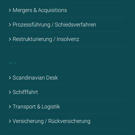
Mer­gers & Ac­qui­si­ti­ons
Pro­zess­füh­rung / Schieds­ver­fah­ren
Re­struk­tu­rie­rung / In­sol­venz
S – V
Scan­di­na­vi­an Desk
Schiff­fahrt
Trans­port & Lo­gis­tik
Ver­si­che­rung / Rück­ver­si­che­rung