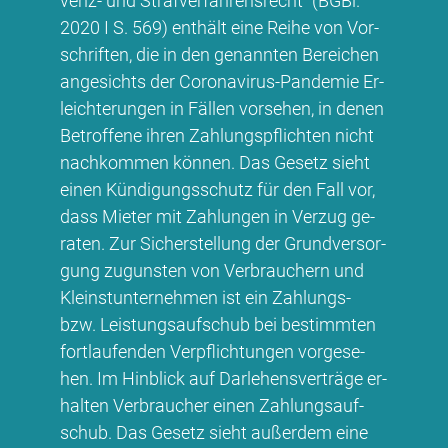
venz- und Straf­ver­fah­rens­recht“ (BG­Bl.
2020 I S. 569) ent­hält ei­ne Rei­he von Vor­
schrif­ten, die in den ge­nann­ten Be­rei­chen
an­ge­sichts der Co­ro­na­vi­rus-Pan­de­mie Er­
leich­te­run­gen in Fäl­len vor­se­hen, in de­nen
Be­trof­fe­ne ih­ren Zah­lungs­pflich­ten nicht
nach­kom­men kön­nen. Das Ge­setz sieht
ei­nen Kün­di­gungs­schutz für den Fall vor,
dass Mie­ter mit Zah­lun­gen in Ver­zug ge­
ra­ten. Zur Si­cher­stel­lung der Grund­ver­sor­
gung zu­guns­ten von Ver­brau­chern und
Kleinst­un­ter­neh­men ist ein Zah­lungs-
bzw. Leis­tungs­auf­schub bei be­stimm­ten
fort­lau­fen­den Ver­pflich­tun­gen vor­ge­se­
hen. Im Hin­blick auf Dar­le­hens­ver­trä­ge er­
hal­ten Ver­brau­cher ei­nen Zah­lungs­auf­
schub. Das Ge­setz sieht au­ßer­dem ei­ne