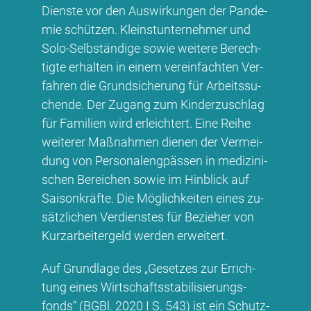
Diens­te vor den Aus­wir­kun­gen der Pan­de­
mie schüt­zen. Kleinst­un­ter­neh­mer und
So­lo-Selb­stän­di­ge so­wie wei­te­re Be­rech­
tig­te er­hal­ten in ei­nem ver­ein­fach­ten Ver­
fah­ren die Grund­si­che­rung für Ar­beits­su­
chen­de. Der Zu­gang zum Kin­der­zu­schlag
für Fa­mi­li­en wird er­leich­tert. Ei­ne Rei­he
wei­te­rer Maß­nah­men die­nen der Ver­mei­
dung von Per­so­nal­eng­päs­sen in me­di­zi­ni­
schen Be­rei­chen so­wie im Hin­blick auf
Sai­son­kräf­te. Die Mög­lich­kei­ten ei­nes zu­
sätz­li­chen Ver­diens­tes für Be­zie­her von
Kurz­ar­bei­ter­geld wer­den er­wei­tert.
Auf Grund­la­ge des „Ge­set­zes zur Er­rich­
tung ei­nes Wirt­schafts­sta­bi­li­sie­rungs­
fonds“ (BG­Bl. 2020 I S. 543) ist ein Schutz­