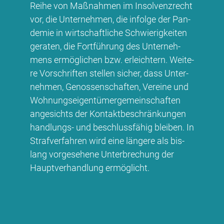
Rei­he von Maß­nah­men im In­sol­venz­recht
vor, die Un­ter­neh­men, die in­fol­ge der Pan­
de­mie in wirt­schaft­li­che Schwie­rig­kei­ten
ge­ra­ten, die Fort­füh­rung des Un­ter­neh­
mens er­mög­li­chen bzw. er­leich­tern. Wei­te­
re Vor­schrif­ten stel­len si­cher, dass Un­ter­
neh­men, Ge­nos­sen­schaf­ten, Ver­ei­ne und
Woh­nungs­ei­gen­tü­mer­ge­mein­schaf­ten
an­ge­sichts der Kon­takt­be­schrän­kun­gen
hand­lungs- und be­schluss­fä­hig blei­ben. In
Straf­ver­fah­ren wird ei­ne län­ge­re als bis­
lang vor­ge­se­he­ne Un­ter­bre­chung der
Haupt­ver­hand­lung er­mög­licht.