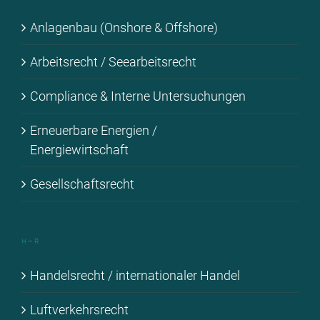
An­la­gen­bau (Onshore & Off­shore)
Ar­beits­recht / See­ar­beits­recht
Com­pli­ance & In­ter­ne Un­ter­su­chun­gen
Er­neu­er­ba­re En­er­gien /
En­er­gie­wirt­schaft
Ge­sell­schafts­recht
H – R
Han­dels­recht / in­ter­na­tio­na­ler Han­del
Luft­ver­kehrs­recht