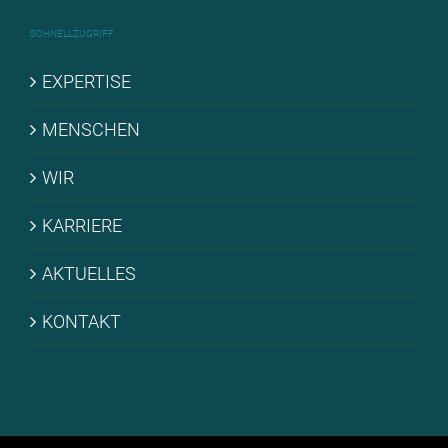
SCHNELL­ZU­GRIFF
EX­PER­TI­SE
MEN­SCHEN
WIR
KAR­RIE­RE
AK­TU­EL­LES
KON­TAKT