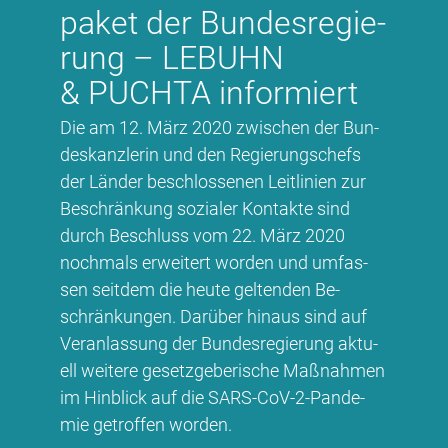
pa­ket der Bun­des­re­gie­
rung – LE­BUHN
& PUCH­TA in­for­miert
Die am 12. März 2020 zwi­schen der Bun­
des­kanz­le­rin und den Re­gie­rungs­chefs
der Län­der be­schlos­se­nen Leit­li­ni­en zur
Be­schrän­kung so­zia­ler Kon­tak­te sind
durch Be­schluss vom 22. März 2020
noch­mals er­wei­tert wor­den und um­fas­
sen seit­dem die heu­te gel­ten­den Be­
schrän­kun­gen. Dar­über hin­aus sind auf
Ver­an­las­sung der Bun­des­re­gie­rung ak­tu­
ell wei­te­re ge­setz­ge­be­ri­sche Maß­nah­men
im Hin­blick auf die SARS-CoV-2-Pan­de­
mie ge­trof­fen wor­den.