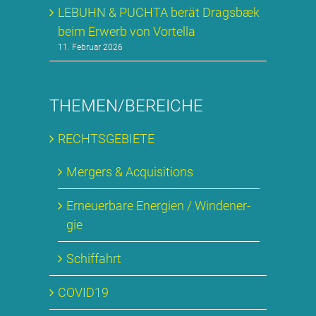
LE­BUHN & PUCH­TA be­rät Drags­bæk
beim Er­werb von Vortel­la
11. Februar 2026
THEMEN/BEREICHE
RECHTS­GE­BIE­TE
Mer­gers & Ac­qui­si­ti­ons
Er­neu­er­ba­re En­er­gien / Wind­ener­
gie
Schif­fahrt
COVID19