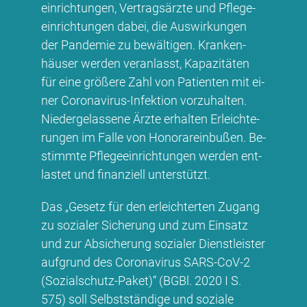
ein­rich­tun­gen, Ver­trags­ärz­te und Pfle­ge­
ein­rich­tun­gen da­bei, die Aus­wir­kun­gen
der Pan­de­mie zu be­wäl­ti­gen. Kran­ken­
häu­ser wer­den ver­an­lasst, Ka­pa­zi­tä­ten
für ei­ne grö­ße­re Zahl von Pa­ti­en­ten mit ei­
ner Co­ro­na­vi­rus-In­fek­ti­on vor­zu­hal­ten.
Nie­der­ge­las­se­ne Ärz­te er­hal­ten Er­leich­te­
run­gen im Fal­le von Ho­no­rarein­bu­ßen. Be­
stimm­te Pfle­ge­ein­rich­tun­gen wer­den ent­
las­tet und fi­nan­zi­ell un­ter­stützt.
Das „Ge­setz für den er­leich­ter­ten Zu­gang
zu so­zia­ler Si­che­rung und zum Ein­satz
und zur Ab­si­che­rung so­zia­ler Dienst­leis­ter
auf­grund des Co­ro­na­vi­rus SARS-CoV-2
(So­zi­al­schutz-Pa­ket)“ (BG­Bl. 2020 I S.
575) soll Selbst­stän­di­ge und so­zia­le