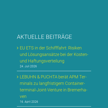
AK­TU­EL­LE BEI­TRÄ­GE
EU ETS in der Schiff­fahrt: Ri­si­ken
und Lö­sungs­an­sät­ze bei der Kos­ten-
und Haf­tungs­ver­tei­lung
24. Juli 2026
LE­BUHN & PUCH­TA be­rät APM Ter­
mi­nals zu lang­fris­ti­gem Con­tai­ner­
ter­mi­nal-Joint-Ven­ture in Bre­mer­ha­
ven
16. April 2026