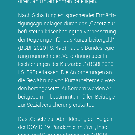
di­rekt an Un­ter­neh­men be­tei­li­gen.
Nach Schaf­fung ent­spre­chen­der Er­mäch­
ti­gungs­grund­la­gen durch das „Ge­setz zur
be­fris­te­ten kri­sen­be­ding­ten Ver­bes­se­rung
der Re­ge­lun­gen für das Kurz­ar­bei­ter­geld“
(BG­Bl. 2020 I S. 493) hat die Bun­des­re­gie­
rung nun­mehr die „Ver­ord­nung über Er­
leich­te­run­gen der Kurz­ar­beit“ (BG­Bl 2020
I S. 595) er­las­sen. Die An­for­de­run­gen an
die Ge­wäh­rung von Kurz­ar­bei­ter­geld wer­
den her­ab­ge­setzt. Au­ßer­dem wer­den Ar­
beit­ge­bern in be­stimm­ten Fäl­len Bei­trä­ge
zur So­zi­al­ver­si­che­rung er­stat­tet.
Das „Ge­setz zur Ab­mil­de­rung der Fol­gen
der CO­VID-19-Pan­de­mie im Zi­vil-, In­sol­