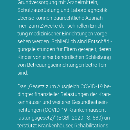
Grund­ver­sor­gung mit Arz­nei­mit­teln,
Schutz­aus­rüs­tung und La­bor­dia­gnos­tik.
Eben­so kön­nen bau­recht­li­che Aus­nah­
men zum Zwe­cke der schnel­len Er­rich­
tung me­di­zi­ni­scher Ein­rich­tun­gen vor­ge­
se­hen wer­den. Schließ­lich sind Ent­schä­di­
gungs­leis­tun­gen für El­tern ge­re­gelt, de­ren
Kin­der von ei­ner be­hörd­li­chen Schlie­ßung
von Be­treu­ungs­ein­rich­tun­gen be­trof­fen
sind.
Das „Ge­setz zum Aus­gleich CO­VID-19 be­
ding­ter fi­nan­zi­el­ler Be­las­tun­gen der Kran­
ken­häu­ser und wei­te­rer Ge­sund­heits­ein­
rich­tun­gen (CO­VID-19-Kran­ken­haus­ent­
las­tungs­ge­setz)“ (BG­Bl. 2020 I S. 580) un­
ter­stützt Kran­ken­häu­ser, Re­ha­bi­li­ta­ti­ons­