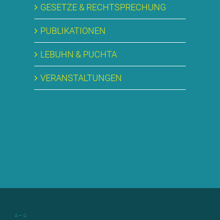
GE­SET­ZE & RECHT­SPRE­CHUNG
PU­BLI­KA­TIO­NEN
LE­BUHN & PUCH­TA
VER­AN­STAL­TUN­GEN
A – G